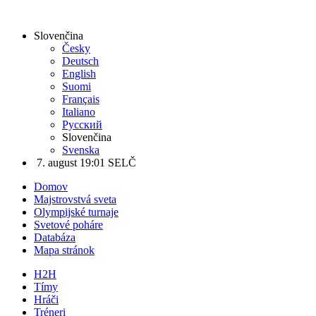
Slovenčina
Česky
Deutsch
English
Suomi
Français
Italiano
Русский
Slovenčina
Svenska
7. august 19:01 SELČ
Domov
Majstrovstvá sveta
Olympijské turnaje
Svetové poháre
Databáza
Mapa stránok
H2H
Tímy
Hráči
Tréneri