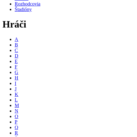
Rozhodcovia
Štadióny
Hráči
A
B
C
D
E
F
G
H
I
J
K
L
M
N
O
P
Q
R