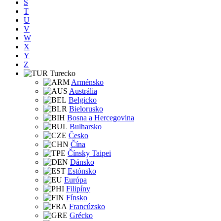
S
T
U
V
W
X
Y
Z
Turecko
Arménsko
Austrália
Belgicko
Bielorusko
Bosna a Hercegovina
Bulharsko
Česko
Čína
Čínsky Taipei
Dánsko
Estónsko
Európa
Filipíny
Fínsko
Francúzsko
Grécko