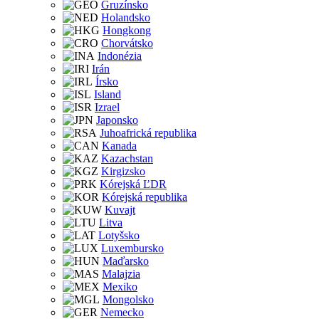
Gruzínsko
Holandsko
Hongkong
Chorvátsko
Indonézia
Irán
Írsko
Island
Izrael
Japonsko
Juhoafrická republika
Kanada
Kazachstan
Kirgizsko
Kórejská ĽDR
Kórejská republika
Kuvajt
Litva
Lotyšsko
Luxembursko
Maďarsko
Malajzia
Mexiko
Mongolsko
Nemecko