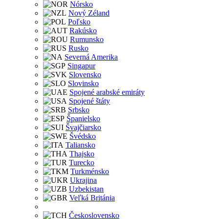
Nórsko
Nový Zéland
Poľsko
Rakúsko
Rumunsko
Rusko
Severná Amerika
Singapur
Slovensko
Slovinsko
Spojené arabské emiráty
Spojené štáty
Srbsko
Španielsko
Švajčiarsko
Švédsko
Taliansko
Thajsko
Turecko
Turkménsko
Ukrajina
Uzbekistan
Veľká Británia
Československo