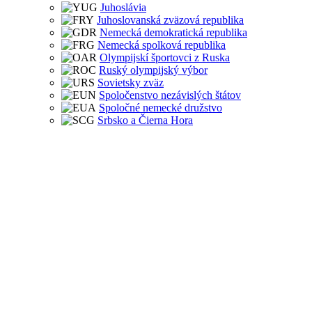
Juhoslávia
Juhoslovanská zväzová republika
Nemecká demokratická republika
Nemecká spolková republika
Olympijskí športovci z Ruska
Ruský olympijský výbor
Sovietsky zväz
Spoločenstvo nezávislých štátov
Spoločné nemecké družstvo
Srbsko a Čierna Hora