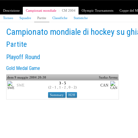
Descrizione
Campionati mondiale
›
CM 2004
Olympic Tournaments
Coppe del 
Torneo
Squadre
Partite
Classifiche
Statistiche
Campionato mondiale di hockey su ghi
Partite
Playoff Round
Gold Medal Game
dom 9 maggio 2004 20:30
Sazka Arena
3 - 5
SWE
CAN
(2 - 1 , 1 - 2 , 0 - 2)
Summary
H2H