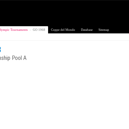
lympic Tournaments
›
GO 1968
Coppe del Mondo
Database
Sitemap
8
ship Pool A