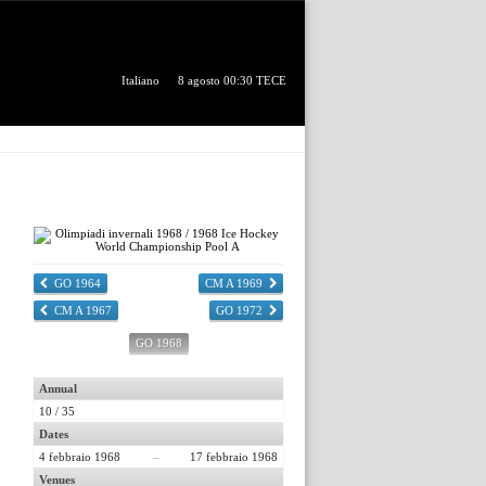
Italiano
8 agosto 00:30 TECE
GO 1964
CM A 1969
CM A 1967
GO 1972
GO 1968
Annual
10 / 35
Dates
4 febbraio 1968
–
17 febbraio 1968
Venues