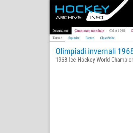
Descrizione
Campionati mondiale
›
CM A 1968
O
Torneo
Squadre
Partite
Classifiche
Olimpiadi invernali 196
1968 Ice Hockey World Champion