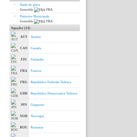
Stade de glace
Grenoble
FRA
Patinoire Municipale
Grenoble
FRA
Squadre (14)
AUT
Austria
CAN
Canada
FIN
Finlandia
FRA
Francia
FRG
Repubblica Federale Tedesca
GDR
Repubblica Democratica Tedesca
JPN
Giappone
NOR
Norvegia
ROU
Romania