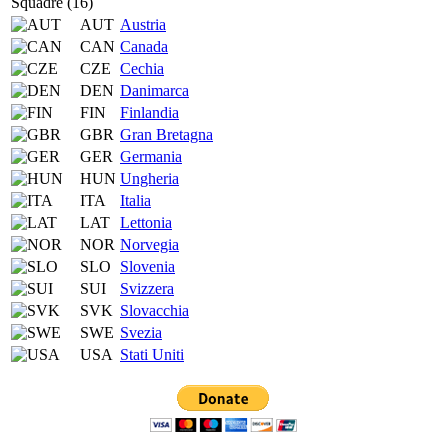
Squadre (16)
AUT
Austria
CAN
Canada
CZE
Cechia
DEN
Danimarca
FIN
Finlandia
GBR
Gran Bretagna
GER
Germania
HUN
Ungheria
ITA
Italia
LAT
Lettonia
NOR
Norvegia
SLO
Slovenia
SUI
Svizzera
SVK
Slovacchia
SWE
Svezia
USA
Stati Uniti