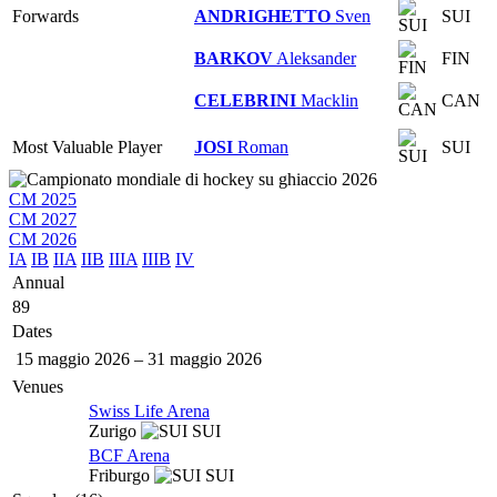
Forwards
ANDRIGHETTO
Sven
SUI
BARKOV
Aleksander
FIN
CELEBRINI
Macklin
CAN
Most Valuable Player
JOSI
Roman
SUI
CM 2025
CM 2027
CM 2026
IA
IB
IIA
IIB
IIIA
IIIB
IV
Annual
89
Dates
15 maggio 2026
–
31 maggio 2026
Venues
Swiss Life Arena
Zurigo
SUI
BCF Arena
Friburgo
SUI