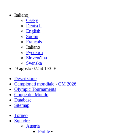
Italiano
Česky
Deutsch
English
Suomi
Français
Italiano
Русский
Slovenčina
Svenska
9 agosto 07:54 TECE
Descrizione
Campionati mondiale
›
CM 2026
Olympic Tournaments
Coppe del Mondo
Database
Sitemap
Torneo
Squadre
Austria
Partite
•