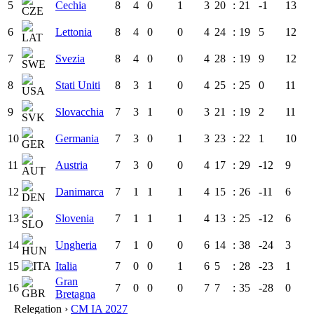
5
Cechia
8
4
0
1
3
20
:
21
-1
13
6
Lettonia
8
4
0
0
4
24
:
19
5
12
7
Svezia
8
4
0
0
4
28
:
19
9
12
8
Stati Uniti
8
3
1
0
4
25
:
25
0
11
9
Slovacchia
7
3
1
0
3
21
:
19
2
11
10
Germania
7
3
0
1
3
23
:
22
1
10
11
Austria
7
3
0
0
4
17
:
29
-12
9
12
Danimarca
7
1
1
1
4
15
:
26
-11
6
13
Slovenia
7
1
1
1
4
13
:
25
-12
6
14
Ungheria
7
1
0
0
6
14
:
38
-24
3
15
Italia
7
0
0
1
6
5
:
28
-23
1
Gran
16
7
0
0
0
7
7
:
35
-28
0
Bretagna
Relegation ›
CM IA 2027