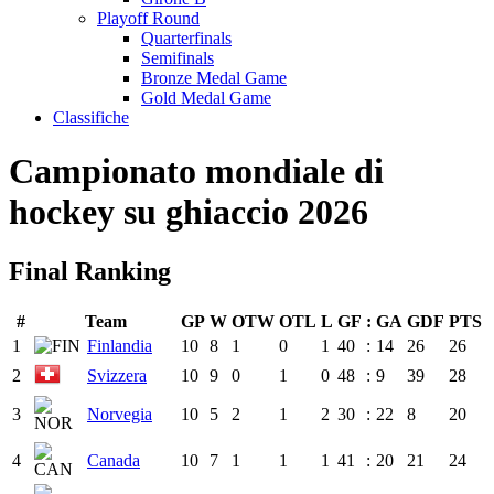
Playoff Round
Quarterfinals
Semifinals
Bronze Medal Game
Gold Medal Game
Classifiche
Campionato mondiale di
hockey su ghiaccio 2026
Final Ranking
#
Team
GP
W
OTW
OTL
L
GF
:
GA
GDF
PTS
1
Finlandia
10
8
1
0
1
40
:
14
26
26
2
Svizzera
10
9
0
1
0
48
:
9
39
28
3
Norvegia
10
5
2
1
2
30
:
22
8
20
4
Canada
10
7
1
1
1
41
:
20
21
24