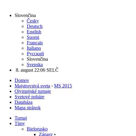
Slovenčina
Česky
Deutsch
English
Suomi
Français
Italiano
Русский
Slovenčina
Svenska
8. august 22:06 SELČ
Domov
Majstrovstvá sveta
›
MS 2015
Olympijské turnaje
Svetové poháre
Databáza
Mapa stránok
Turnaj
Tímy
Bielorusko
Zápasy
•