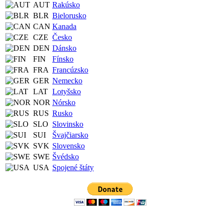
AUT
Rakúsko
BLR
Bielorusko
CAN
Kanada
CZE
Česko
DEN
Dánsko
FIN
Fínsko
FRA
Francúzsko
GER
Nemecko
LAT
Lotyšsko
NOR
Nórsko
RUS
Rusko
SLO
Slovinsko
SUI
Švajčiarsko
SVK
Slovensko
SWE
Švédsko
USA
Spojené štáty