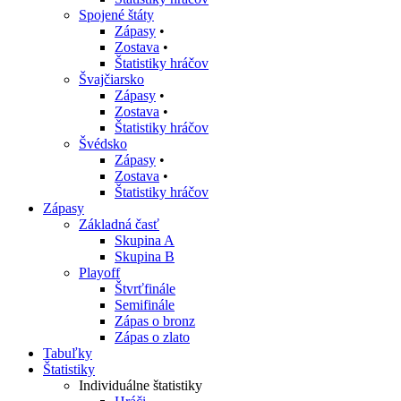
Spojené štáty
Zápasy
•
Zostava
•
Štatistiky hráčov
Švajčiarsko
Zápasy
•
Zostava
•
Štatistiky hráčov
Švédsko
Zápasy
•
Zostava
•
Štatistiky hráčov
Zápasy
Základná časť
Skupina A
Skupina B
Playoff
Štvrťfinále
Semifinále
Zápas o bronz
Zápas o zlato
Tabuľky
Štatistiky
Individuálne štatistiky