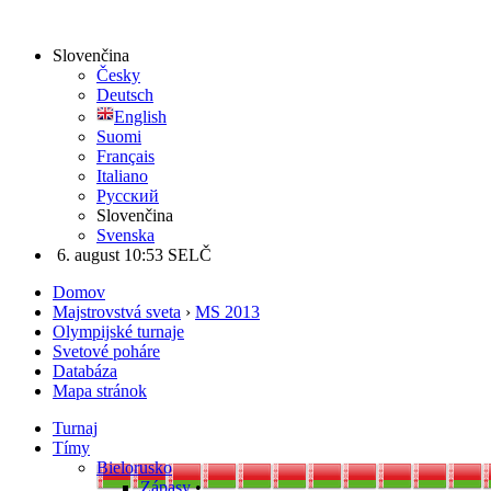
Slovenčina
Česky
Deutsch
English
Suomi
Français
Italiano
Русский
Slovenčina
Svenska
6. august 10:53 SELČ
Domov
Majstrovstvá sveta
›
MS 2013
Olympijské turnaje
Svetové poháre
Databáza
Mapa stránok
Turnaj
Tímy
Bielorusko
Zápasy
•