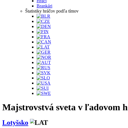
Hráči
Brankári
Štatistiky hráčov podľa tímov
Majstrovstvá sveta v ľadovom h
Lotyšsko