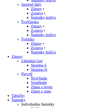
Štatistiky hráčov
Spojené štáty
Zápasy
•
Zostava
•
Štatistiky hráčov
Švajčiarsko
Zápasy
•
Zostava
•
Štatistiky hráčov
Švédsko
Zápasy
•
Zostava
•
Štatistiky hráčov
Zápasy
Základná časť
Skupina S
Skupina H
Playoff
Štvrťfinále
Semifinále
Zápas o bronz
Zápas o zlato
Tabuľky
Štatistiky
Individuálne štatistiky