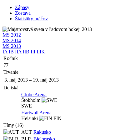
Zápasy
Zostava
Štatistiky hráčov
MS 2012
MS 2014
MS 2013
IA
IB
IIA
IIB
III
IIIK
Ročník
77
Trvanie
3. máj 2013
–
19. máj 2013
Dejiská
Globe Arena
Štokholm
SWE
Hartwall Arena
Helsinki
FIN
Tímy (16)
AUT
Rakúsko
BLR
Bielorusko