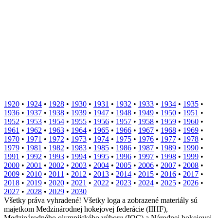
1920
•
1924
•
1928
•
1930
•
1931
•
1932
•
1933
•
1934
•
1935
•
1936
•
1937
•
1938
•
1939
•
1947
•
1948
•
1949
•
1950
•
1951
•
1952
•
1953
•
1954
•
1955
•
1956
•
1957
•
1958
•
1959
•
1960
•
1961
•
1962
•
1963
•
1964
•
1965
•
1966
•
1967
•
1968
•
1969
•
1970
•
1971
•
1972
•
1973
•
1974
•
1975
•
1976
•
1977
•
1978
•
1979
•
1981
•
1982
•
1983
•
1985
•
1986
•
1987
•
1989
•
1990
•
1991
•
1992
•
1993
•
1994
•
1995
•
1996
•
1997
•
1998
•
1999
•
2000
•
2001
•
2002
•
2003
•
2004
•
2005
•
2006
•
2007
•
2008
•
2009
•
2010
•
2011
•
2012
•
2013
•
2014
•
2015
•
2016
•
2017
•
2018
•
2019
•
2020
•
2021
•
2022
•
2023
•
2024
•
2025
•
2026
•
2027
•
2028
•
2029
•
2030
Všetky práva vyhradené! Všetky loga a zobrazené materiály sú
majetkom Medzinárodnej hokejovej federácie (IIHF),
Medzinárodného olympijského výboru (IOC) a Národnej hokejovej