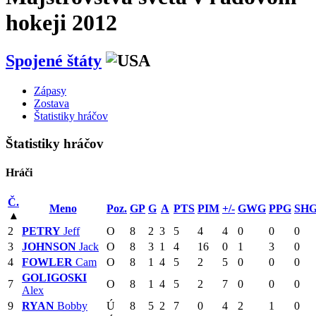
hokeji 2012
Spojené štáty
Zápasy
Zostava
Štatistiky hráčov
Štatistiky hráčov
Hráči
Č.
Meno
Poz.
GP
G
A
PTS
PIM
+/-
GWG
PPG
SH
▴
2
PETRY
Jeff
O
8
2
3
5
4
4
0
0
0
3
JOHNSON
Jack
O
8
3
1
4
16
0
1
3
0
4
FOWLER
Cam
O
8
1
4
5
2
5
0
0
0
GOLIGOSKI
7
O
8
1
4
5
2
7
0
0
0
Alex
9
RYAN
Bobby
Ú
8
5
2
7
0
4
2
1
0