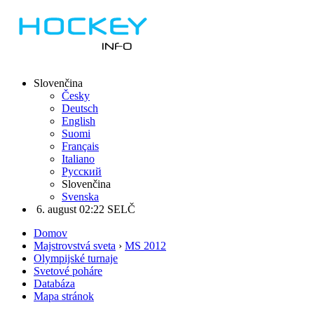
Slovenčina
Česky
Deutsch
English
Suomi
Français
Italiano
Русский
Slovenčina
Svenska
6. august 02:22 SELČ
Domov
Majstrovstvá sveta
›
MS 2012
Olympijské turnaje
Svetové poháre
Databáza
Mapa stránok