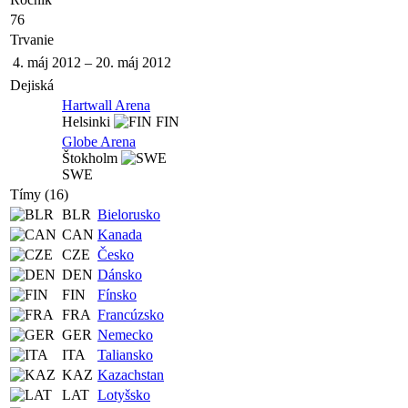
76
Trvanie
4. máj 2012
–
20. máj 2012
Dejiská
Hartwall Arena
Helsinki
FIN
Globe Arena
Štokholm
SWE
Tímy (16)
BLR
Bielorusko
CAN
Kanada
CZE
Česko
DEN
Dánsko
FIN
Fínsko
FRA
Francúzsko
GER
Nemecko
ITA
Taliansko
KAZ
Kazachstan
LAT
Lotyšsko