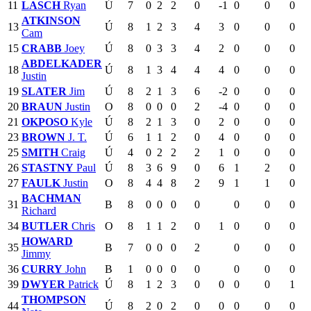
11
LASCH
Ryan
Ú
7
0
2
2
0
-1
0
0
0
ATKINSON
13
Ú
8
1
2
3
4
3
0
0
0
Cam
15
CRABB
Joey
Ú
8
0
3
3
4
2
0
0
0
ABDELKADER
18
Ú
8
1
3
4
4
4
0
0
0
Justin
19
SLATER
Jim
Ú
8
2
1
3
6
-2
0
0
0
20
BRAUN
Justin
O
8
0
0
0
2
-4
0
0
0
21
OKPOSO
Kyle
Ú
8
2
1
3
0
2
0
0
0
23
BROWN
J. T.
Ú
6
1
1
2
0
4
0
0
0
25
SMITH
Craig
Ú
4
0
2
2
2
1
0
0
0
26
STASTNY
Paul
Ú
8
3
6
9
0
6
1
2
0
27
FAULK
Justin
O
8
4
4
8
2
9
1
1
0
BACHMAN
31
B
8
0
0
0
0
0
0
0
Richard
34
BUTLER
Chris
O
8
1
1
2
0
1
0
0
0
HOWARD
35
B
7
0
0
0
2
0
0
0
Jimmy
36
CURRY
John
B
1
0
0
0
0
0
0
0
39
DWYER
Patrick
Ú
8
1
2
3
0
0
0
0
1
THOMPSON
44
Ú
8
2
0
2
0
0
0
0
0