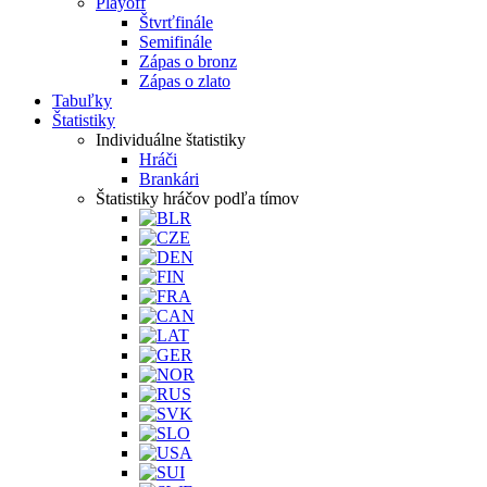
Playoff
Štvrťfinále
Semifinále
Zápas o bronz
Zápas o zlato
Tabuľky
Štatistiky
Individuálne štatistiky
Hráči
Brankári
Štatistiky hráčov podľa tímov