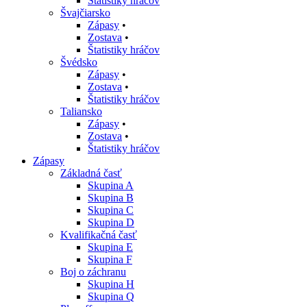
Štatistiky hráčov
Švajčiarsko
Zápasy
•
Zostava
•
Štatistiky hráčov
Švédsko
Zápasy
•
Zostava
•
Štatistiky hráčov
Taliansko
Zápasy
•
Zostava
•
Štatistiky hráčov
Zápasy
Základná časť
Skupina A
Skupina B
Skupina C
Skupina D
Kvalifikačná časť
Skupina E
Skupina F
Boj o záchranu
Skupina H
Skupina Q