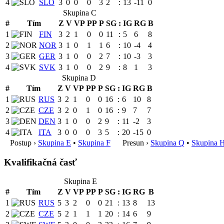
4
SLO
3
0
0
0
3
2
:
13
-11
0
Skupina C
#
Tím
Z
V
VP
PP
P
SG
:
IG
RG
B
1
FIN
3
2
1
0
0
11
:
5
6
8
2
NOR
3
1
0
1
1
6
:
10
-4
4
3
GER
3
1
0
0
2
7
:
10
-3
3
4
SVK
3
1
0
0
2
9
:
8
1
3
Skupina D
#
Tím
Z
V
VP
PP
P
SG
:
IG
RG
B
1
RUS
3
2
1
0
0
16
:
6
10
8
2
CZE
3
2
0
1
0
16
:
9
7
7
3
DEN
3
1
0
0
2
9
:
11
-2
3
4
ITA
3
0
0
0
3
5
:
20
-15
0
Postup ›
Skupina E
•
Skupina F
Presun ›
Skupina Q
•
Skupina 
Kvalifikačná časť
Skupina E
#
Tím
Z
V
VP
PP
P
SG
:
IG
RG
B
1
RUS
5
3
2
0
0
21
:
13
8
13
2
CZE
5
2
1
1
1
20
:
14
6
9