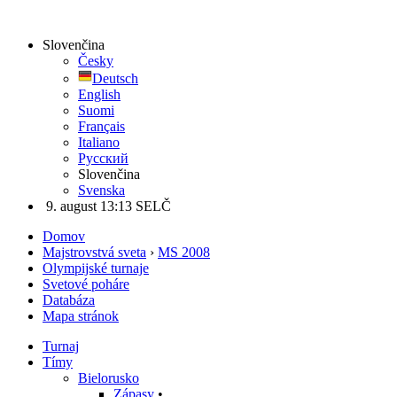
Slovenčina
Česky
Deutsch
English
Suomi
Français
Italiano
Русский
Slovenčina
Svenska
9. august 13:13 SELČ
Domov
Majstrovstvá sveta
›
MS 2008
Olympijské turnaje
Svetové poháre
Databáza
Mapa stránok
Turnaj
Tímy
Bielorusko
Zápasy
•