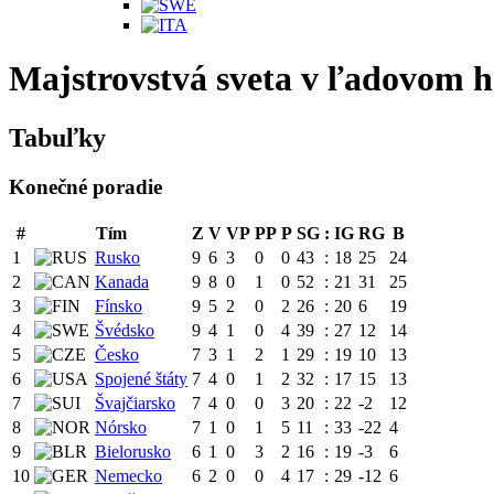
Majstrovstvá sveta v ľadovom h
Tabuľky
Konečné poradie
#
Tím
Z
V
VP
PP
P
SG
:
IG
RG
B
1
Rusko
9
6
3
0
0
43
:
18
25
24
2
Kanada
9
8
0
1
0
52
:
21
31
25
3
Fínsko
9
5
2
0
2
26
:
20
6
19
4
Švédsko
9
4
1
0
4
39
:
27
12
14
5
Česko
7
3
1
2
1
29
:
19
10
13
6
Spojené štáty
7
4
0
1
2
32
:
17
15
13
7
Švajčiarsko
7
4
0
0
3
20
:
22
-2
12
8
Nórsko
7
1
0
1
5
11
:
33
-22
4
9
Bielorusko
6
1
0
3
2
16
:
19
-3
6
10
Nemecko
6
2
0
0
4
17
:
29
-12
6