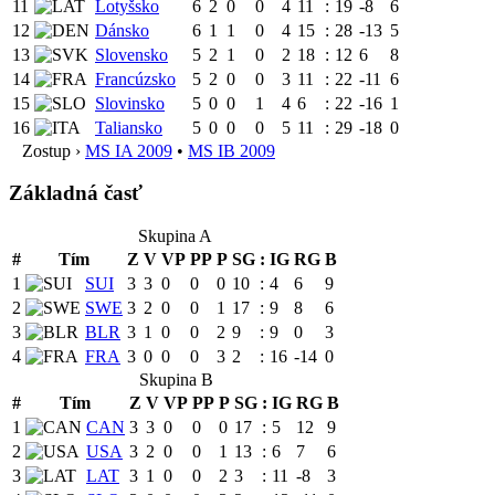
11
Lotyšsko
6
2
0
0
4
11
:
19
-8
6
12
Dánsko
6
1
1
0
4
15
:
28
-13
5
13
Slovensko
5
2
1
0
2
18
:
12
6
8
14
Francúzsko
5
2
0
0
3
11
:
22
-11
6
15
Slovinsko
5
0
0
1
4
6
:
22
-16
1
16
Taliansko
5
0
0
0
5
11
:
29
-18
0
Zostup ›
MS IA 2009
•
MS IB 2009
Základná časť
Skupina A
#
Tím
Z
V
VP
PP
P
SG
:
IG
RG
B
1
SUI
3
3
0
0
0
10
:
4
6
9
2
SWE
3
2
0
0
1
17
:
9
8
6
3
BLR
3
1
0
0
2
9
:
9
0
3
4
FRA
3
0
0
0
3
2
:
16
-14
0
Skupina B
#
Tím
Z
V
VP
PP
P
SG
:
IG
RG
B
1
CAN
3
3
0
0
0
17
:
5
12
9
2
USA
3
2
0
0
1
13
:
6
7
6
3
LAT
3
1
0
0
2
3
:
11
-8
3