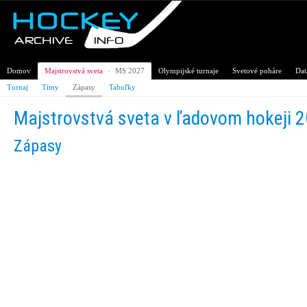
Domov
Majstrovstvá sveta
›
MS 2027
Olympijské turnaje
Svetové poháre
Dat
Turnaj
Tímy
Zápasy
Tabuľky
Majstrovstvá sveta v ľadovom hokeji 
Zápasy