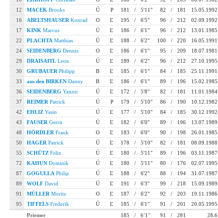
12
MACEK
Brooks
Ú
P
181
/
5'11"
82
/
181
15.05.1992
16
ABELTSHAUSER
Konrad
O
Ľ
195
/
6'5"
96
/
212
02.09.1992
17
KINK
Marcus
Ú
Ľ
186
/
6'1"
96
/
212
13.01.1985
22
PLACHTA
Matthias
Ú
Ľ
188
/
6'2"
100
/
220
16.05.1991
24
SEIDENBERG
Dennis
O
Ľ
186
/
6'1"
95
/
209
18.07.1981
29
DRAISAITL
Leon
Ú
Ľ
189
/
6'2"
96
/
212
27.10.1995
30
GRUBAUER
Philipp
B
Ľ
185
/
6'1"
84
/
185
25.11.1991
33
aus den BIRKEN
Danny
B
Ľ
186
/
6'1"
89
/
196
15.02.1985
36
SEIDENBERG
Yannic
Ú
Ľ
172
/
5'8"
82
/
181
11.01.1984
37
REIMER
Patrick
Ú
P
179
/
5'10"
86
/
190
10.12.1982
42
EHLIZ
Yasin
Ú
Ľ
177
/
5'10"
84
/
185
30.12.1992
43
FAUSER
Gerrit
Ú
Ľ
182
/
6'0"
89
/
196
13.07.1989
48
HÖRDLER
Frank
O
Ľ
183
/
6'0"
90
/
198
26.01.1985
50
HAGER
Patrick
Ú
Ľ
178
/
5'10"
82
/
181
08.09.1988
55
SCHÜTZ
Felix
Ú
Ľ
180
/
5'11"
89
/
196
03.11.1987
72
KAHUN
Dominik
Ú
Ľ
180
/
5'11"
80
/
176
02.07.1995
87
GOGULLA
Philip
Ú
Ľ
188
/
6'2"
88
/
194
31.07.1987
89
WOLF
David
Ú
Ľ
191
/
6'3"
99
/
218
15.09.1989
91
MÜLLER
Moritz
O
Ľ
187
/
6'2"
92
/
203
19.11.1986
95
TIFFELS
Frederik
Ú
Ľ
185
/
6'1"
91
/
201
20.05.1995
Priemer
185
/
6'1"
91
/
201
28.6