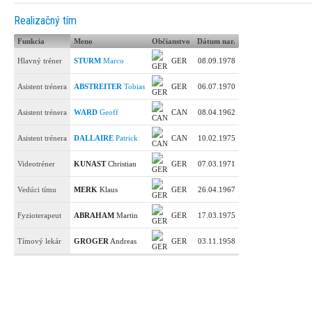
Realizačný tím
Funkcia
Meno
Občianstvo
Dátum nar.
Hlavný tréner
STURM
Marco
GER
08.09.1978
Asistent trénera
ABSTREITER
Tobias
GER
06.07.1970
Asistent trénera
WARD
Geoff
CAN
08.04.1962
Asistent trénera
DALLAIRE
Patrick
CAN
10.02.1975
Videotréner
KUNAST
Christian
GER
07.03.1971
Vedúci tímu
MERK
Klaus
GER
26.04.1967
Fyzioterapeut
ABRAHAM
Martin
GER
17.03.1975
Tímový lekár
GROGER
Andreas
GER
03.11.1958