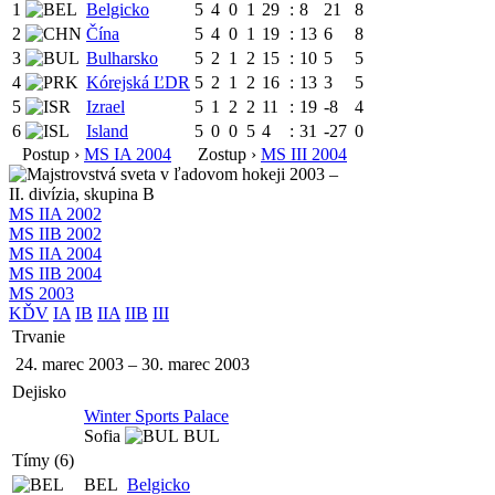
1
Belgicko
5
4
0
1
29
:
8
21
8
2
Čína
5
4
0
1
19
:
13
6
8
3
Bulharsko
5
2
1
2
15
:
10
5
5
4
Kórejská ĽDR
5
2
1
2
16
:
13
3
5
5
Izrael
5
1
2
2
11
:
19
-8
4
6
Island
5
0
0
5
4
:
31
-27
0
Postup ›
MS IA 2004
Zostup ›
MS III 2004
MS IIA 2002
MS IIB 2002
MS IIA 2004
MS IIB 2004
MS 2003
KĎV
IA
IB
IIA
IIB
III
Trvanie
24. marec 2003
–
30. marec 2003
Dejisko
Winter Sports Palace
Sofia
BUL
Tímy (6)
BEL
Belgicko