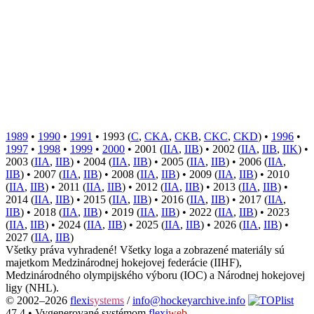
1989
•
1990
•
1991
• 1993 (
C
,
CKA
,
CKB
,
CKC
,
CKD
) •
1996
•
1997
•
1998
•
1999
•
2000
• 2001 (
IIA
,
IIB
) • 2002 (
IIA
,
IIB
,
IIK
) •
2003 (
IIA
,
IIB
) • 2004 (
IIA
,
IIB
) • 2005 (
IIA
,
IIB
) • 2006 (
IIA
,
IIB
) • 2007 (
IIA
,
IIB
) • 2008 (
IIA
,
IIB
) • 2009 (
IIA
,
IIB
) • 2010
(
IIA
,
IIB
) • 2011 (
IIA
,
IIB
) • 2012 (
IIA
,
IIB
) • 2013 (
IIA
,
IIB
) •
2014 (
IIA
,
IIB
) • 2015 (
IIA
,
IIB
) • 2016 (
IIA
,
IIB
) • 2017 (
IIA
,
IIB
) • 2018 (
IIA
,
IIB
) • 2019 (
IIA
,
IIB
) • 2022 (
IIA
,
IIB
) • 2023
(
IIA
,
IIB
) • 2024 (
IIA
,
IIB
) • 2025 (
IIA
,
IIB
) • 2026 (
IIA
,
IIB
) •
2027 (
IIA
,
IIB
)
Všetky práva vyhradené! Všetky loga a zobrazené materiály sú
majetkom Medzinárodnej hokejovej federácie (IIHF),
Medzinárodného olympijského výboru (IOC) a Národnej hokejovej
ligy (NHL).
© 2002–2026
flexi
systems
/
info@hockeyarchive.info
47.4 •
Vygenerované systémom
flexi
web