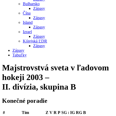
Bulharsko
Zápasy
Čína
Zápasy
Island
Zápasy
Izrael
Zápasy
Kórejská ĽDR
Zápasy
Zápasy
Tabuľky
Majstrovstvá sveta v ľadovom
hokeji 2003 –
II. divízia, skupina B
Konečné poradie
#
Tím
Z
V
R
P
SG
:
IG
RG
B