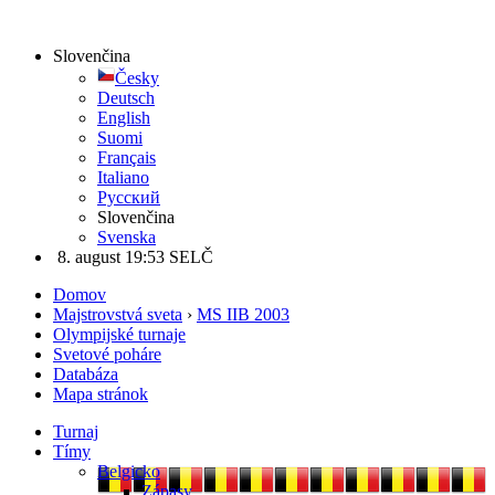
Slovenčina
Česky
Deutsch
English
Suomi
Français
Italiano
Русский
Slovenčina
Svenska
8. august 19:53 SELČ
Domov
Majstrovstvá sveta
›
MS IIB 2003
Olympijské turnaje
Svetové poháre
Databáza
Mapa stránok
Turnaj
Tímy
Belgicko
Zápasy