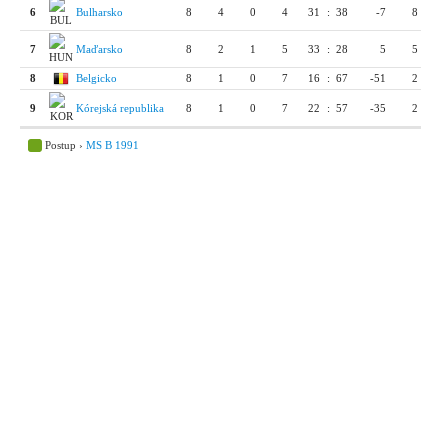
6
Bulharsko
8
4
0
4
31
:
38
-7
8
7
Maďarsko
8
2
1
5
33
:
28
5
5
8
Belgicko
8
1
0
7
16
:
67
-51
2
9
Kórejská republika
8
1
0
7
22
:
57
-35
2
Postup ›
MS B 1991