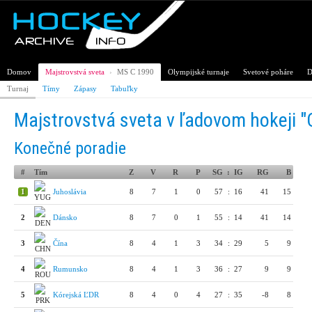
Domov
Majstrovstvá sveta
›
MS C 1990
Olympijské turnaje
Svetové poháre
D
Turnaj
Tímy
Zápasy
Tabuľky
Majstrovstvá sveta v ľadovom hokeji "
Konečné poradie
#
Tím
Z
V
R
P
SG
:
IG
RG
B
1
Juhoslávia
8
7
1
0
57
:
16
41
15
2
Dánsko
8
7
0
1
55
:
14
41
14
3
Čína
8
4
1
3
34
:
29
5
9
4
Rumunsko
8
4
1
3
36
:
27
9
9
5
Kórejská ĽDR
8
4
0
4
27
:
35
-8
8