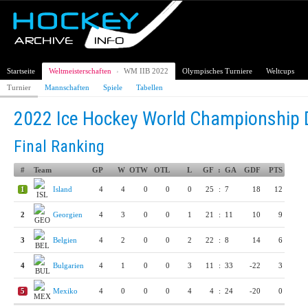
Startseite
Weltmeisterschaften
›
WM IIB 2022
Olympisches Turniere
Weltcups
Turnier
Mannschaften
Spiele
Tabellen
2022 Ice Hockey World Championship Di
Final Ranking
#
Team
GP
W
OTW
OTL
L
GF
:
GA
GDF
PTS
1
Island
4
4
0
0
0
25
:
7
18
12
2
Georgien
4
3
0
0
1
21
:
11
10
9
3
Belgien
4
2
0
0
2
22
:
8
14
6
4
Bulgarien
4
1
0
0
3
11
:
33
-22
3
5
Mexiko
4
0
0
0
4
4
:
24
-20
0