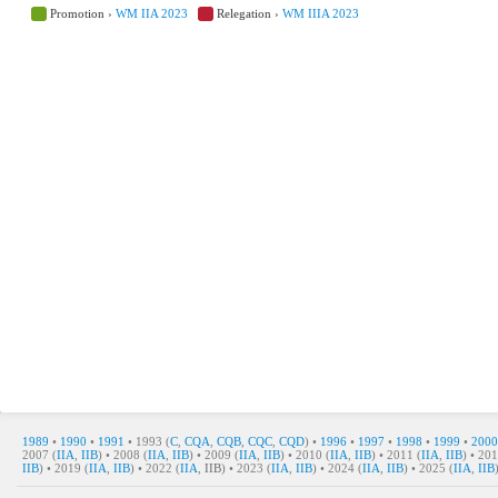
Promotion ›
WM IIA 2023
Relegation ›
WM IIIA 2023
1989
•
1990
•
1991
• 1993 (
C
,
CQA
,
CQB
,
CQC
,
CQD
) •
1996
•
1997
•
1998
•
1999
•
2000
2007 (
IIA
,
IIB
) • 2008 (
IIA
,
IIB
) • 2009 (
IIA
,
IIB
) • 2010 (
IIA
,
IIB
) • 2011 (
IIA
,
IIB
) • 201
IIB
) • 2019 (
IIA
,
IIB
) • 2022 (
IIA
,
IIB
) • 2023 (
IIA
,
IIB
) • 2024 (
IIA
,
IIB
) • 2025 (
IIA
,
IIB