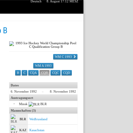
Deutsch
8. August 17:12 MESZ
p B
WM C 1993
WM A 1993
B
C
CQA
CQB
CQC
CQD
Dates
6. November 1992
–
8. November 1992
Austragungsort
Minsk
BLR
Mannschaften (3)
BLR
Weißrussland
KAZ
Kasachstan