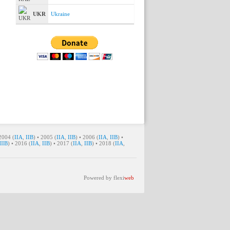
UKR
Ukraine
 2004 (
IIA
,
IIB
) • 2005 (
IIA
,
IIB
) • 2006 (
IIA
,
IIB
) •
IIB
) • 2016 (
IIA
,
IIB
) • 2017 (
IIA
,
IIB
) • 2018 (
IIA
,
49.7 •
Powered by
flexi
web