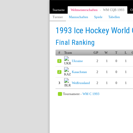
Startseite
Weltmeisterschaften
›
WM CQB 1993
O
Turnier
Mannschaften
Spiele
Tabellen
1993 Ice Hockey World 
Final Ranking
#
Team
GP
W
T
L
1
Ukraine
2
1
0
1
2
Kasachstan
2
1
0
1
3
Weißrussland
2
1
0
1
Tournament ›
WM C 1993