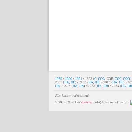
1989
•
1990
•
1991
• 1993 (
C
,
CQA
,
CQB
,
CQC
,
CQD
)
2007 (
IIA
,
IIB
) • 2008 (
IIA
,
IIB
) • 2009 (
IIA
,
IIB
) • 20
IIB
) • 2019 (
IIA
,
IIB
) • 2022 (
IIA
,
IIB
) • 2023 (
IIA
,
IIB
Alle Rechte vorbehalten!
© 2002–2026
flexi
systems
/
info@hockeyarchive.info