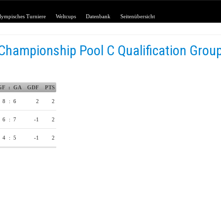
lympisches Turniere
Weltcups
Datenbank
Seitenübersicht
Championship Pool C Qualification Grou
GF
:
GA
GDF
PTS
8
:
6
2
2
6
:
7
-1
2
4
:
5
-1
2