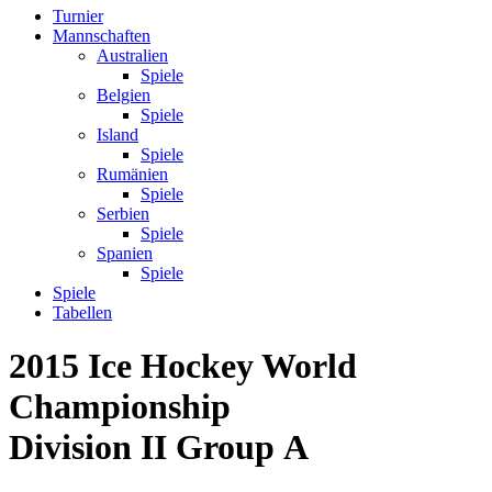
Turnier
Mannschaften
Australien
Spiele
Belgien
Spiele
Island
Spiele
Rumänien
Spiele
Serbien
Spiele
Spanien
Spiele
Spiele
Tabellen
2015 Ice Hockey World
Championship
Division II Group A