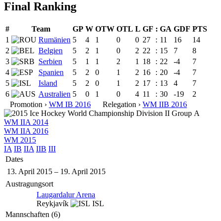
Final Ranking
#
Team
GP
W
OTW
OTL
L
GF
:
GA
GDF
PTS
1
Rumänien
5
4
1
0
0
27
:
11
16
14
2
Belgien
5
2
1
0
2
22
:
15
7
8
3
Serbien
5
1
1
2
1
18
:
22
-4
7
4
Spanien
5
2
0
1
2
16
:
20
-4
7
5
Island
5
2
0
1
2
17
:
13
4
7
6
Australien
5
0
1
0
4
11
:
30
-19
2
Promotion ›
WM IB 2016
Relegation ›
WM IIB 2016
WM IIA 2014
WM IIA 2016
WM 2015
IA
IB
IIA
IIB
III
Dates
13. April 2015
–
19. April 2015
Austragungsort
Laugardalur Arena
Reykjavík
ISL
Mannschaften (6)