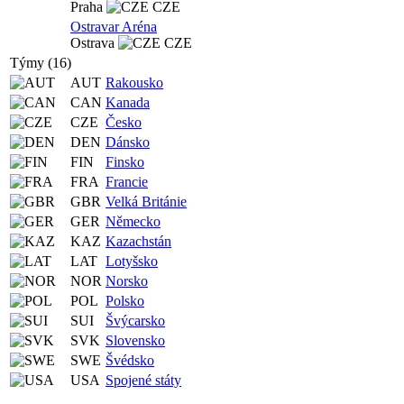
Praha
CZE
Ostravar Aréna
Ostrava
CZE
Týmy (16)
AUT
Rakousko
CAN
Kanada
CZE
Česko
DEN
Dánsko
FIN
Finsko
FRA
Francie
GBR
Velká Británie
GER
Německo
KAZ
Kazachstán
LAT
Lotyšsko
NOR
Norsko
POL
Polsko
SUI
Švýcarsko
SVK
Slovensko
SWE
Švédsko
USA
Spojené státy