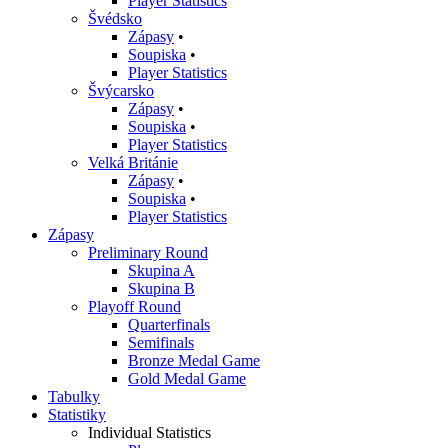
Player Statistics
Švédsko
Zápasy
•
Soupiska
•
Player Statistics
Švýcarsko
Zápasy
•
Soupiska
•
Player Statistics
Velká Británie
Zápasy
•
Soupiska
•
Player Statistics
Zápasy
Preliminary Round
Skupina A
Skupina B
Playoff Round
Quarterfinals
Semifinals
Bronze Medal Game
Gold Medal Game
Tabulky
Statistiky
Individual Statistics