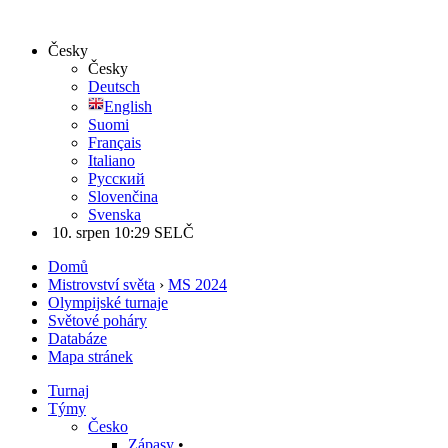
Česky
Česky
Deutsch
English
Suomi
Français
Italiano
Русский
Slovenčina
Svenska
10. srpen 10:29 SELČ
Domů
Mistrovství světa
›
MS 2024
Olympijské turnaje
Světové poháry
Databáze
Mapa stránek
Turnaj
Týmy
Česko
Zápasy
•