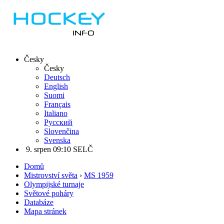
Česky
Česky
Deutsch
English
Suomi
Français
Italiano
Русский
Slovenčina
Svenska
9. srpen 09:10 SELČ
Domů
Mistrovství světa
›
MS 1959
Olympijské turnaje
Světové poháry
Databáze
Mapa stránek