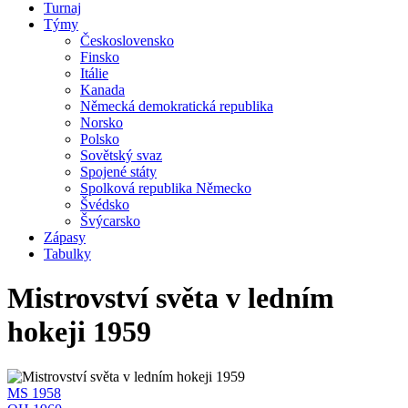
Turnaj
Týmy
Československo
Finsko
Itálie
Kanada
Německá demokratická republika
Norsko
Polsko
Sovětský svaz
Spojené státy
Spolková republika Německo
Švédsko
Švýcarsko
Zápasy
Tabulky
Mistrovství světa v ledním
hokeji 1959
MS 1958