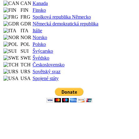
CAN
Kanada
FIN
Finsko
FRG
Spolková republika Německo
GDR
Německá demokratická republika
ITA
Itálie
NOR
Norsko
POL
Polsko
SUI
Švýcarsko
SWE
Švédsko
TCH
Československo
URS
Sovětský svaz
USA
Spojené státy