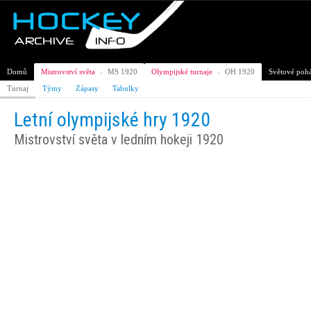
Domů
Mistrovství světa
›
MS 1920
Olympijské turnaje
›
OH 1920
Světové poh
Turnaj
Týmy
Zápasy
Tabulky
Letní olympijské hry 1920
Mistrovství světa v ledním hokeji 1920