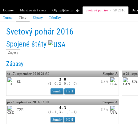
Domov
Majstrovstvá sveta
Olympijské turnaje
Svetové poháre
›
SP 2016
Data
Turnaj
Tímy
Zápasy
Tabuľky
Svetový pohár 2016
Spojené štáty
Zápasy
Zápasy
so 17. september 2016 21:30
Skupina A
st 21. se
3 - 0
EU
USA
CA
(1 - 0 , 2 - 0 , 0 - 0)
Sumár
H2H
pi 23. september 2016 02:00
Skupina A
4 - 3
CZE
USA
(1 - 1 , 3 - 1 , 0 - 1)
Sumár
H2H