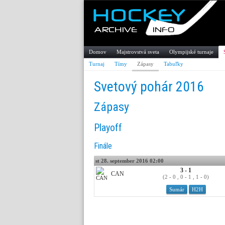
Domov
Majstrovstvá sveta
Olympijské turnaje
Turnaj
Tímy
Zápasy
Tabuľky
Svetový pohár 2016
Zápasy
Playoff
Finále
st 28. september 2016 02:00
3 - 1
CAN
(2 - 0 , 0 - 1 , 1 - 0)
Sumár
H2H