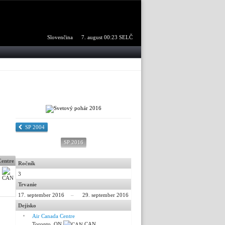
Slovenčina
7. august 00:23 SELČ
SP 2004
SP 2016
Centre
Ročník
3
Trvanie
17. september 2016
–
29. september 2016
Dejisko
Air Canada Centre
Toronto,
ON
CAN