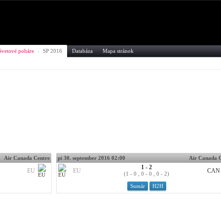
Svetové poháre
›
SP 2016
Databáza
Mapa stránok
Air Canada Centre
pi 30. september 2016 02:00
Air Canada 
1 - 2
EU
EU
CAN
(1 - 0 , 0 - 0 , 0 - 2)
Sumár
H2H