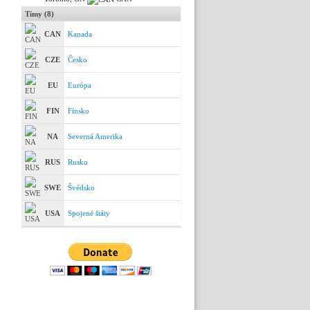
Tímy (8)
CAN
Kanada
CZE
Česko
EU
Európa
FIN
Fínsko
NA
Severná Amerika
RUS
Rusko
SWE
Švédsko
USA
Spojené štáty