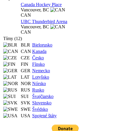
Canada Hockey Place
Vancouver,
BC
CAN
UBC Thunderbird Arena
Vancouver,
BC
CAN
Tímy (12)
BLR
Bielorusko
CAN
Kanada
CZE
Česko
FIN
Fínsko
GER
Nemecko
LAT
Lotyšsko
NOR
Nórsko
RUS
Rusko
SUI
Švajčiarsko
SVK
Slovensko
SWE
Švédsko
USA
Spojené štáty