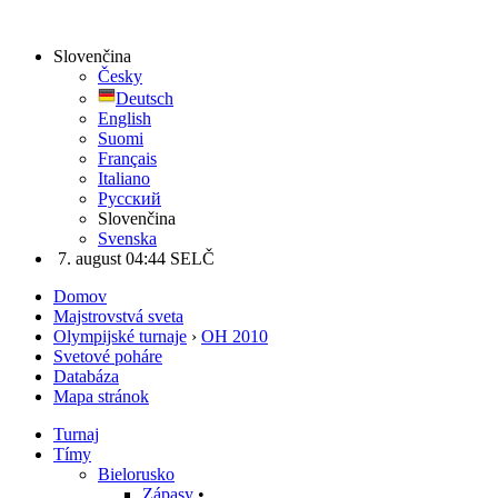
Slovenčina
Česky
Deutsch
English
Suomi
Français
Italiano
Русский
Slovenčina
Svenska
7. august 04:44 SELČ
Domov
Majstrovstvá sveta
Olympijské turnaje
›
OH 2010
Svetové poháre
Databáza
Mapa stránok
Turnaj
Tímy
Bielorusko
Zápasy
•