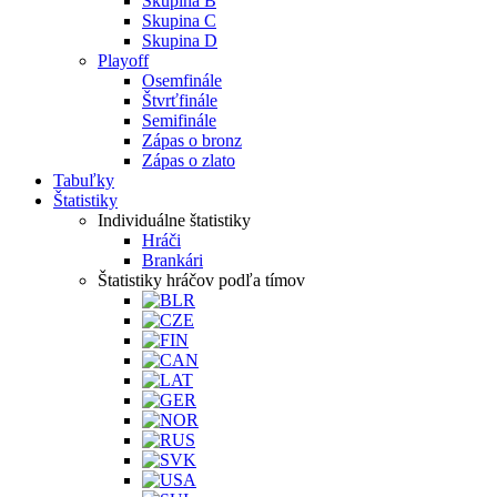
Skupina B
Skupina C
Skupina D
Playoff
Osemfinále
Štvrťfinále
Semifinále
Zápas o bronz
Zápas o zlato
Tabuľky
Štatistiky
Individuálne štatistiky
Hráči
Brankári
Štatistiky hráčov podľa tímov