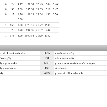
0
24
4.17
190:34
23:49
284
0:40
0
38
7.89
245:34
24:33
312
0:47
0
17
11.76
110:24
22:04
130
0:50
0.00
1
150
8.00
1373:17
21:27
1908
23
8.70
194:36
21:37
244
1
173
8.09
1567:53
21:29
2152
zdiel plus/mínus bodov
SG%
úspešnosť streľby
ťazné góly
TM
odohrané minúty
ly v presilovkách
M/G
priemer odohraných minút na zápas
ly v oslabeniach
TSh
striedania
rely
AT/S
primerná dĺžka striedania