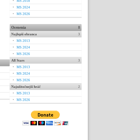
MS 2018
MS 2024
MS 2026
Ocenenia
8
Najlepší obranca
3
MS 2013
MS 2024
MS 2026
All Stars
3
MS 2013
MS 2024
MS 2026
Najužitočnejší hráč
2
MS 2013
MS 2026