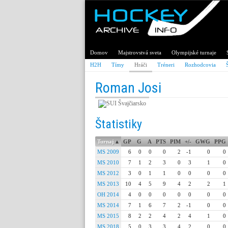
Domov
Majstrovstvá sveta
Olympijské turnaje
H2H
Tímy
Hráči
Tréneri
Rozhodcovia
Roman Josi
Švajčiarsko
Štatistiky
Turnaj
▴
GP
G
A
PTS
PIM
+/-
GWG
PPG
MS 2009
6
0
0
0
2
-1
0
0
MS 2010
7
1
2
3
0
3
1
0
MS 2012
3
0
1
1
0
0
0
0
MS 2013
10
4
5
9
4
2
2
1
OH 2014
4
0
0
0
0
0
0
0
MS 2014
7
1
6
7
2
-1
0
0
MS 2015
8
2
2
4
2
4
1
0
MS 2018
5
0
3
3
4
2
0
0