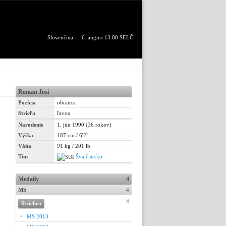
Slovenčina
6. august 13:00 SELČ
Roman Josi
Pozícia
obranca
Strieľa
ľavou
Narodenie
1. jún 1990 (36 rokov)
Výška
187 cm / 6'2"
Váha
91 kg / 201 lb
Tím
Švajčiarsko
Medaily
4
MS
4
4
Striebro
MS 2013