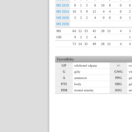
MS 2019
8
1
5
6
10
8
0
0
MS 2024
10
3
9
12
4
4
0
2
OH 2026
5
2
2
4
0
0
0
1
MS 2026
MS
64
12
33
45
28
21
4
3
OH
9
2
2
4
1
73
14
35
49
28
21
4
4
Vysvetlivky
GP
odohrané zápasy
+/-
ro
G
góly
GWG
ví
A
asistencie
PPG
gó
PTS
body
SHG
gó
PIM
trestné minúty
SOG
st