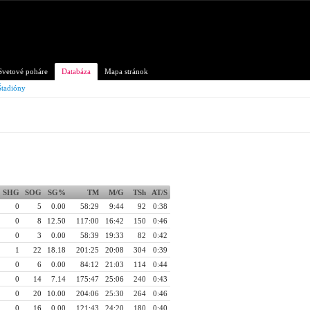
Svetové poháre
Databáza
Mapa stránok
Štadióny
SHG
SOG
SG%
TM
M/G
TSh
AT/S
0
5
0.00
58:29
9:44
92
0:38
0
8
12.50
117:00
16:42
150
0:46
0
3
0.00
58:39
19:33
82
0:42
1
22
18.18
201:25
20:08
304
0:39
0
6
0.00
84:12
21:03
114
0:44
0
14
7.14
175:47
25:06
240
0:43
0
20
10.00
204:06
25:30
264
0:46
0
16
0.00
121:43
24:20
180
0:40