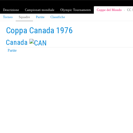
Descrizione
Campionati mondiale
Olympic Tournaments
Coppe del Mondo
›
CC 
Torneo
Squadre
Partite
Classifiche
Coppa Canada 1976
Canada
Partite