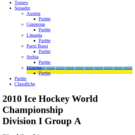
Torneo
Squadre
Austria
Partite
Giappone
Partite
Lituania
Partite
Paesi Bassi
Partite
Serbia
Partite
Ucraina
Partite
Partite
Classifiche
2010 Ice Hockey World
Championship
Division I Group A