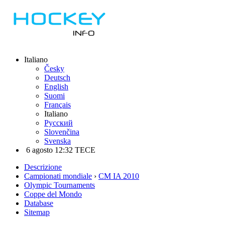
Italiano
Česky
Deutsch
English
Suomi
Français
Italiano
Русский
Slovenčina
Svenska
6 agosto 12:32 TECE
Descrizione
Campionati mondiale
›
CM IA 2010
Olympic Tournaments
Coppe del Mondo
Database
Sitemap