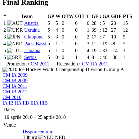
Final Ranking
#
Team
GP
W
OTW
OTL
L
GF
:
GA
GDF
PTS
1
Austria
5
5
0
0
0
28
:
5
23
15
2
Ucraina
5
4
0
0
1
39
:
12
27
12
3
Giappone
5
3
0
0
2
17
:
7
10
9
4
Paesi Bassi
5
1
1
0
3
11
:
19
-8
5
5
Lituania
5
1
0
0
4
19
:
33
-14
3
6
Serbia
5
0
0
1
4
8
:
46
-38
1
Promotion ›
CM 2011
Relegation ›
CM IIA 2011
CM IA 2009
CM IB 2009
CM IA 2011
CM IB 2011
CM 2010
IA
IB
IIA
IIB
IIIA
IIIB
Dates
19 aprile 2010
–
25 aprile 2010
Venue
IJssportcentrum
Tilburg
NED