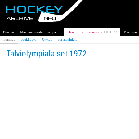
Etusivu
Maailmanmestaruuskilpailut
Olympic Tournaments
›
OL 1972
Maailman
Turnaus
Joukkueet
Ottelut
Sarjataulukko
Talviolympialaiset 1972