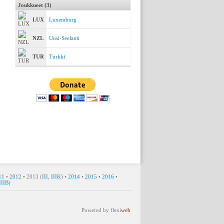
Joukkueet (3)
LUX
Luxemburg
NZL
Uusi-Seelanti
TUR
Turkki
11
•
2012
• 2013 (
III
,
IIIK
) •
2014
•
2015
•
2016
•
IIIB
)
48.2 •
Powered by
flexi
web