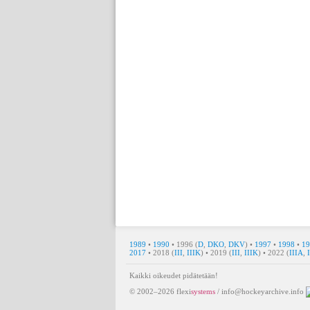
1989
•
1990
• 1996 (
D
,
DKO
,
DKV
) •
1997
•
1998
•
19
2017
• 2018 (
III
,
IIIK
) • 2019 (
III
,
IIIK
) • 2022 (
IIIA
,
Kaikki oikeudet pidätetään!
© 2002–2026
flexi
systems
/
info@hockeyarchive.info