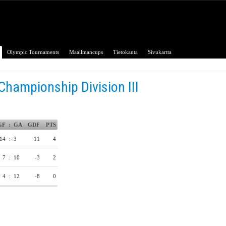
Olympic Tournaments
Maailmancups
Tietokanta
Sivukartta
Championship Division III
GF
:
GA
GDF
PTS
14
:
3
11
4
7
:
10
-3
2
4
:
12
-8
0