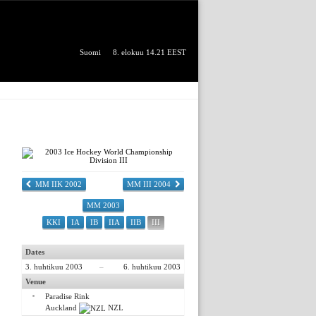
Suomi
8. elokuu 14.21 EEST
MM IIK 2002
MM III 2004
MM 2003
KKI
IA
IB
IIA
IIB
III
Dates
3. huhtikuu 2003
–
6. huhtikuu 2003
Venue
Paradise Rink
Auckland
NZL