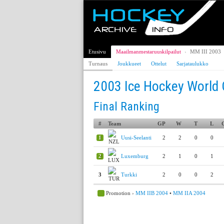
Etusivu
Maailmanmestaruuskilpailut
›
MM III 2003
Turnaus
Joukkueet
Ottelut
Sarjataulukko
2003 Ice Hockey World 
Final Ranking
#
Team
GP
W
T
L
1
Uusi-Seelanti
2
2
0
0
2
Luxemburg
2
1
0
1
3
Turkki
2
0
0
2
Promotion ›
MM IIB 2004
•
MM IIA 2004