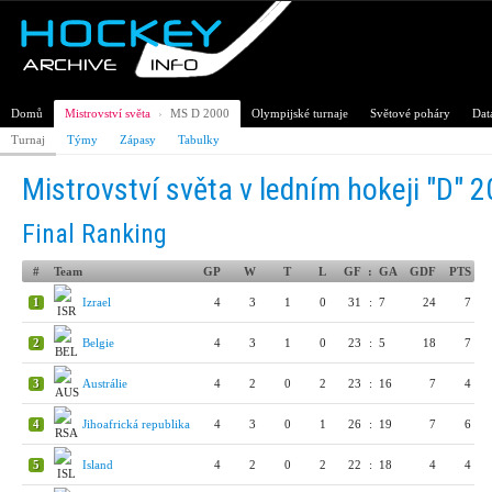
Domů
Mistrovství světa
›
MS D 2000
Olympijské turnaje
Světové poháry
Dat
Turnaj
Týmy
Zápasy
Tabulky
Mistrovství světa v ledním hokeji "D" 
Final Ranking
#
Team
GP
W
T
L
GF
:
GA
GDF
PTS
1
Izrael
4
3
1
0
31
:
7
24
7
2
Belgie
4
3
1
0
23
:
5
18
7
3
Austrálie
4
2
0
2
23
:
16
7
4
4
Jihoafrická republika
4
3
0
1
26
:
19
7
6
5
Island
4
2
0
2
22
:
18
4
4