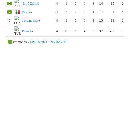
6
Nový Zéland
4
1
0
3
9
:
24
-15
2
7
Mexiko
4
2
0
2
16
:
17
-1
4
8
Lucembursko
4
1
0
3
9
:
23
-14
2
9
Turecko
4
0
0
4
7
:
37
-30
0
Promotion ›
MS IIB 2001
•
MS IIA 2001