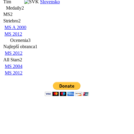
Tím
Slovensko
Medaily
2
MS
2
Striebro
2
MS A 2000
MS 2012
Ocenenia
3
Najlepší obranca
1
MS 2012
All Stars
2
MS 2004
MS 2012