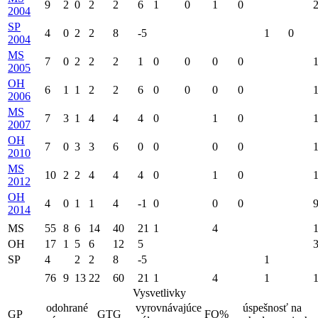
9
2
0
2
2
6
1
0
1
0
2004
SP
4
0
2
2
8
-5
1
0
2004
MS
7
0
2
2
2
1
0
0
0
0
2005
OH
6
1
1
2
2
6
0
0
0
0
2006
MS
7
3
1
4
4
4
0
1
0
2007
OH
7
0
3
3
6
0
0
0
0
2010
MS
10
2
2
4
4
4
0
1
0
2012
OH
4
0
1
1
4
-1
0
0
0
2014
MS
55
8
6
14
40
21
1
4
OH
17
1
5
6
12
5
SP
4
2
2
8
-5
1
76
9
13
22
60
21
1
4
1
Vysvetlivky
odohrané
vyrovnávajúce
úspešnosť na
GP
GTG
FO%