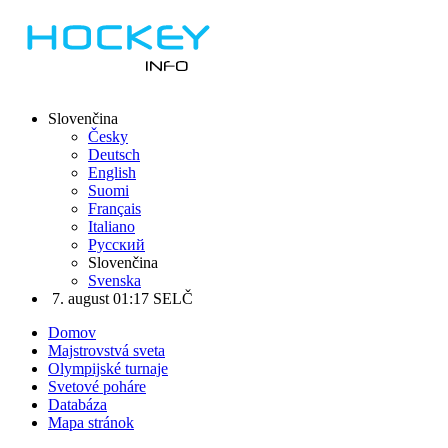
Slovenčina
Česky
Deutsch
English
Suomi
Français
Italiano
Русский
Slovenčina
Svenska
7. august 01:17 SELČ
Domov
Majstrovstvá sveta
Olympijské turnaje
Svetové poháre
Databáza
Mapa stránok