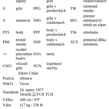
zápasy
góly
vhadzovaniach
góly v
odohrané
G
góly
PPG
TM
presilovkách
minúty
priemer
góly v
A
asistencie
SHG
M/G
odohraných
oslabeniach
minút na zápas
body v
PTS
body
PPP
TSh
striedania
presilovkách
trestné
body v
primerná dĺžka
PIM
SHP
AT/S
minúty
oslabeniach
striedania
rozdiel
+/-
plus/mínus
SOG
strely
bodov
víťazné
úspešnosť
GWG
SG%
góly
streľby
Zdeno Chára
Pozícia
obranca
Strieľa
ľavou
18. marec 1977
Narodenie
Trenčín
TCH
Výška
206 cm / 6'9"
Váha
117 kg / 258 lb