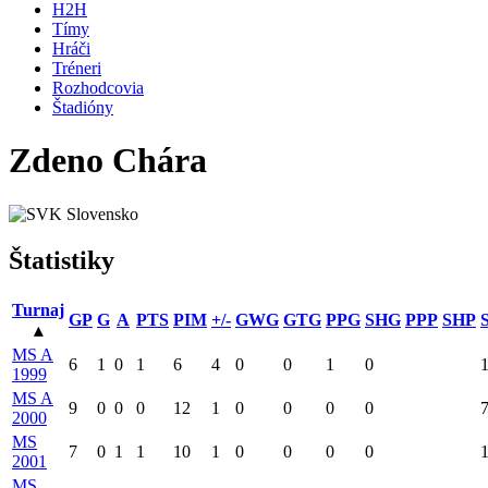
H2H
Tímy
Hráči
Tréneri
Rozhodcovia
Štadióny
Zdeno Chára
Slovensko
Štatistiky
Turnaj
GP
G
A
PTS
PIM
+/-
GWG
GTG
PPG
SHG
PPP
SHP
▴
MS A
6
1
0
1
6
4
0
0
1
0
1999
MS A
9
0
0
0
12
1
0
0
0
0
2000
MS
7
0
1
1
10
1
0
0
0
0
2001
MS