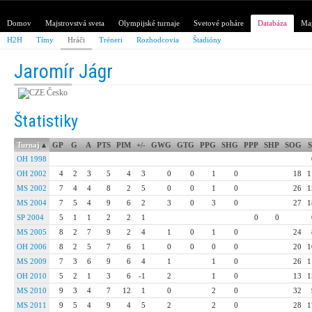
Domov
Majstrovstvá sveta
Olympijské turnaje
Svetové poháre
Databáza
Map
H2H
Tímy
Hráči
Tréneri
Rozhodcovia
Štadióny
Jaromír Jágr
Česko
Štatistiky
Turnaj
▴
GP
G
A
PTS
PIM
+/-
GWG
GTG
PPG
SHG
PPP
SHP
SOG
OH 1998
OH 2002
4
2
3
5
4
3
0
0
1
0
18
1
MS 2002
7
4
4
8
2
5
0
0
1
0
26
1
MS 2004
7
5
4
9
6
2
3
0
3
0
27
1
SP 2004
5
1
1
2
2
1
0
0
MS 2005
8
2
7
9
2
4
1
0
1
0
24
OH 2006
8
2
5
7
6
1
0
0
0
0
20
1
MS 2009
7
3
6
9
6
4
1
1
0
26
1
OH 2010
5
2
1
3
6
-1
2
1
0
13
1
MS 2010
9
3
4
7
12
1
0
2
0
32
MS 2011
9
5
4
9
4
5
2
2
0
28
1