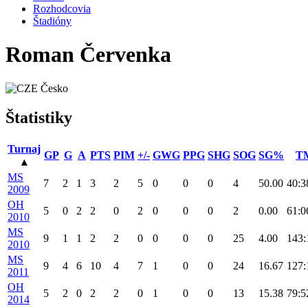
Rozhodcovia
Štadióny
Roman Červenka
Česko
Štatistiky
Turnaj
GP
G
A
PTS
PIM
+/-
GWG
PPG
SHG
SOG
SG%
T
▴
MS
7
2
1
3
2
5
0
0
0
4
50.00
40:3
2009
OH
5
0
2
2
0
2
0
0
0
2
0.00
61:0
2010
MS
9
1
1
2
2
0
0
0
0
25
4.00
143:
2010
MS
9
4
6
10
4
7
1
0
0
24
16.67
127:
2011
OH
5
2
0
2
2
0
1
0
0
13
15.38
79:5
2014