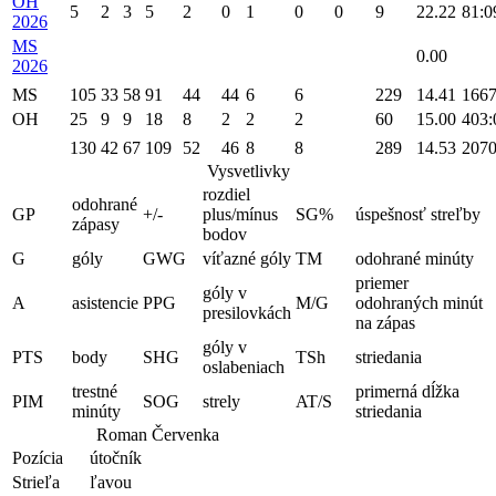
OH
5
2
3
5
2
0
1
0
0
9
22.22
81:0
2026
MS
0.00
2026
MS
105
33
58
91
44
44
6
6
229
14.41
1667
OH
25
9
9
18
8
2
2
2
60
15.00
403:
130
42
67
109
52
46
8
8
289
14.53
2070
Vysvetlivky
rozdiel
odohrané
GP
+/-
plus/mínus
SG%
úspešnosť streľby
zápasy
bodov
G
góly
GWG
víťazné góly
TM
odohrané minúty
priemer
góly v
A
asistencie
PPG
M/G
odohraných minút
presilovkách
na zápas
góly v
PTS
body
SHG
TSh
striedania
oslabeniach
trestné
primerná dĺžka
PIM
SOG
strely
AT/S
minúty
striedania
Roman Červenka
Pozícia
útočník
Strieľa
ľavou