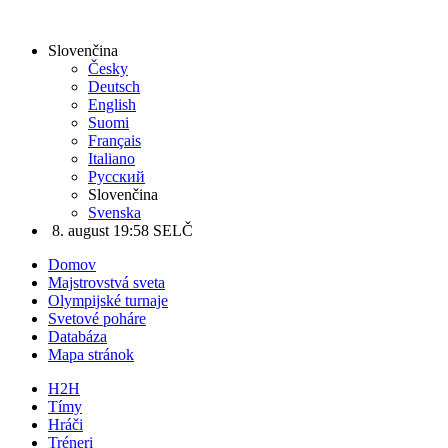
Slovenčina
Česky
Deutsch
English
Suomi
Français
Italiano
Русский
Slovenčina
Svenska
8. august 19:58 SELČ
Domov
Majstrovstvá sveta
Olympijské turnaje
Svetové poháre
Databáza
Mapa stránok
H2H
Tímy
Hráči
Tréneri