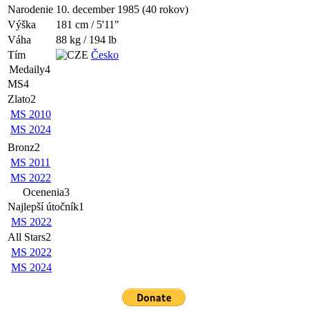
Narodenie
10. december 1985 (40 rokov)
Výška
181 cm / 5'11"
Váha
88 kg / 194 lb
Tím
Česko
Medaily
4
MS
4
Zlato
2
MS 2010
MS 2024
Bronz
2
MS 2011
MS 2022
Ocenenia
3
Najlepší útočník
1
MS 2022
All Stars
2
MS 2022
MS 2024