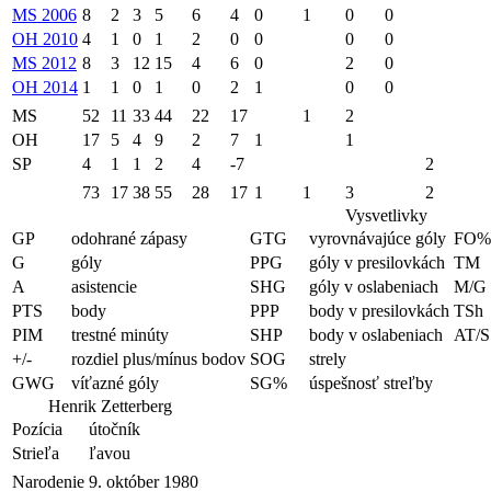
MS 2006
8
2
3
5
6
4
0
1
0
0
OH 2010
4
1
0
1
2
0
0
0
0
MS 2012
8
3
12
15
4
6
0
2
0
OH 2014
1
1
0
1
0
2
1
0
0
MS
52
11
33
44
22
17
1
2
OH
17
5
4
9
2
7
1
1
SP
4
1
1
2
4
-7
2
73
17
38
55
28
17
1
1
3
2
Vysvetlivky
GP
odohrané zápasy
GTG
vyrovnávajúce góly
FO%
G
góly
PPG
góly v presilovkách
TM
A
asistencie
SHG
góly v oslabeniach
M/G
PTS
body
PPP
body v presilovkách
TSh
PIM
trestné minúty
SHP
body v oslabeniach
AT/S
+/-
rozdiel plus/mínus bodov
SOG
strely
GWG
víťazné góly
SG%
úspešnosť streľby
Henrik Zetterberg
Pozícia
útočník
Strieľa
ľavou
Narodenie
9. október 1980