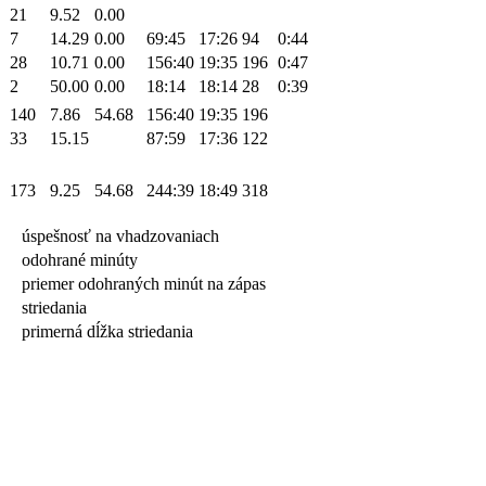
21
9.52
0.00
7
14.29
0.00
69:45
17:26
94
0:44
28
10.71
0.00
156:40
19:35
196
0:47
2
50.00
0.00
18:14
18:14
28
0:39
140
7.86
54.68
156:40
19:35
196
33
15.15
87:59
17:36
122
173
9.25
54.68
244:39
18:49
318
úspešnosť na vhadzovaniach
odohrané minúty
priemer odohraných minút na zápas
striedania
primerná dĺžka striedania