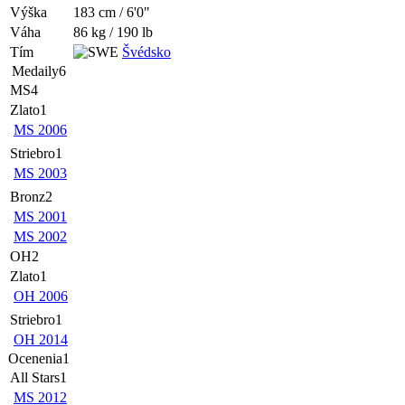
Výška
183 cm / 6'0"
Váha
86 kg / 190 lb
Tím
Švédsko
Medaily
6
MS
4
Zlato
1
MS 2006
Striebro
1
MS 2003
Bronz
2
MS 2001
MS 2002
OH
2
Zlato
1
OH 2006
Striebro
1
OH 2014
Ocenenia
1
All Stars
1
MS 2012