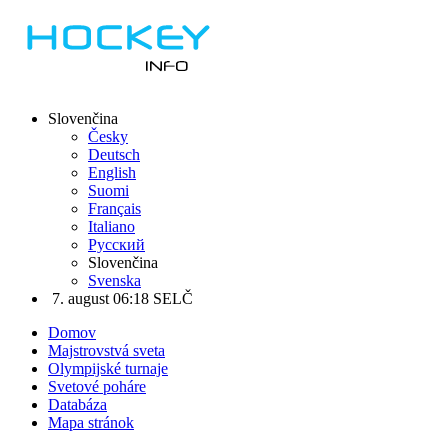
Slovenčina
Česky
Deutsch
English
Suomi
Français
Italiano
Русский
Slovenčina
Svenska
7. august 06:18 SELČ
Domov
Majstrovstvá sveta
Olympijské turnaje
Svetové poháre
Databáza
Mapa stránok