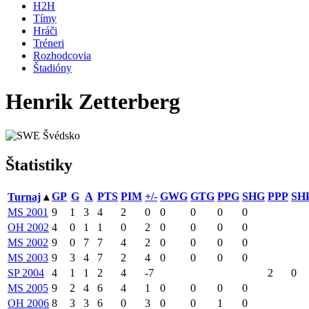
H2H
Tímy
Hráči
Tréneri
Rozhodcovia
Štadióny
Henrik Zetterberg
Švédsko
Štatistiky
GP
G
A
PTS
PIM
+/-
GWG
GTG
PPG
SHG
PPP
SH
Turnaj
▴
MS 2001
9
1
3
4
2
0
0
0
0
0
OH 2002
4
0
1
1
0
2
0
0
0
0
MS 2002
9
0
7
7
4
2
0
0
0
0
MS 2003
9
3
4
7
2
4
0
0
0
0
SP 2004
4
1
1
2
4
-7
2
0
MS 2005
9
2
4
6
4
1
0
0
0
0
OH 2006
8
3
3
6
0
3
0
0
1
0