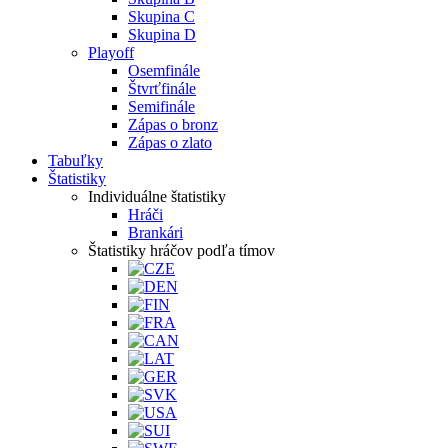
Skupina C
Skupina D
Playoff
Osemfinále
Štvrťfinále
Semifinále
Zápas o bronz
Zápas o zlato
Tabuľky
Štatistiky
Individuálne štatistiky
Hráči
Brankári
Štatistiky hráčov podľa tímov