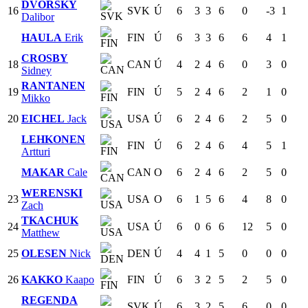
DVORSKÝ
16
SVK
Ú
6
3
3
6
0
-3
1
Dalibor
HAULA
Erik
FIN
Ú
6
3
3
6
6
4
1
CROSBY
18
CAN
Ú
4
2
4
6
0
3
0
Sidney
RANTANEN
19
FIN
Ú
5
2
4
6
2
1
0
Mikko
20
EICHEL
Jack
USA
Ú
6
2
4
6
2
5
0
LEHKONEN
FIN
Ú
6
2
4
6
4
5
1
Artturi
MAKAR
Cale
CAN
O
6
2
4
6
2
5
0
WERENSKI
23
USA
O
6
1
5
6
4
8
0
Zach
TKACHUK
24
USA
Ú
6
0
6
6
12
5
0
Matthew
25
OLESEN
Nick
DEN
Ú
4
4
1
5
0
0
0
26
KAKKO
Kaapo
FIN
Ú
6
3
2
5
2
5
0
REGENDA
SVK
Ú
6
3
2
5
6
0
0