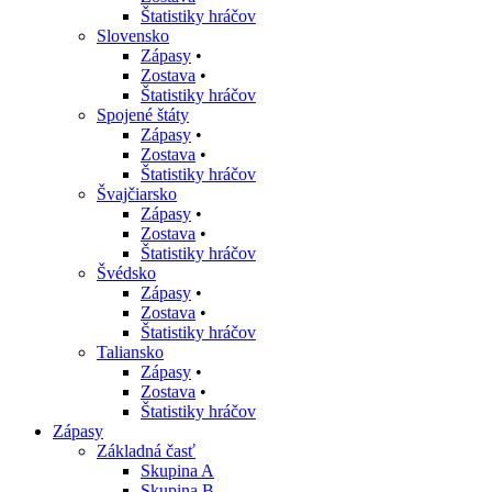
Štatistiky hráčov
Slovensko
Zápasy
•
Zostava
•
Štatistiky hráčov
Spojené štáty
Zápasy
•
Zostava
•
Štatistiky hráčov
Švajčiarsko
Zápasy
•
Zostava
•
Štatistiky hráčov
Švédsko
Zápasy
•
Zostava
•
Štatistiky hráčov
Taliansko
Zápasy
•
Zostava
•
Štatistiky hráčov
Zápasy
Základná časť
Skupina A
Skupina B