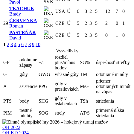
Pavol
TKACHUK
USA
Ú
6
3
2
5
12
7
0
Brady
ČERVENKA
29
CZE
Ú
5
2
3
5
2
0
1
Roman
PASTRŇÁK
CZE
Ú
5
2
3
5
0
1
0
David
1
2
3
4
5
6
7
8
9
10
Vysvetlivky
rozdiel
odohrané
GP
+/-
plus/mínus
SG%
úspešnosť streľby
zápasy
bodov
G
góly
GWG
víťazné góly
TM
odohrané minúty
priemer
góly v
A
asistencie
PPG
M/G
odohraných minút
presilovkách
na zápas
góly v
PTS
body
SHG
TSh
striedania
oslabeniach
trestné
primerná dĺžka
PIM
SOG
strely
AT/S
minúty
striedania
OH 2022
OH KD 2024