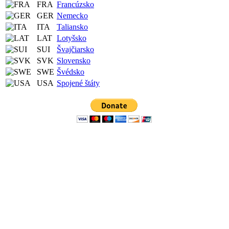
FRA
Francúzsko
GER
Nemecko
ITA
Taliansko
LAT
Lotyšsko
SUI
Švajčiarsko
SVK
Slovensko
SWE
Švédsko
USA
Spojené štáty