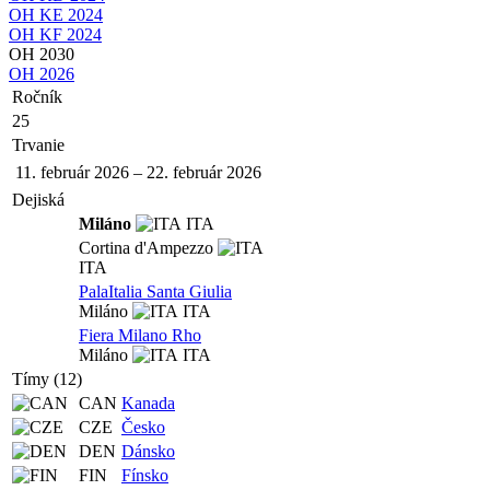
OH KE 2024
OH KF 2024
OH 2030
OH 2026
Ročník
25
Trvanie
11. február 2026
–
22. február 2026
Dejiská
Miláno
ITA
Cortina d'Ampezzo
ITA
PalaItalia Santa Giulia
Miláno
ITA
Fiera Milano Rho
Miláno
ITA
Tímy (12)
CAN
Kanada
CZE
Česko
DEN
Dánsko
FIN
Fínsko