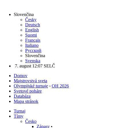
Slovenčina
Česky
Deutsch
English
Suomi
Français
Italiano
Русский
Slovenčina
Svenska
7. august 12:07 SELČ
Domov
Majstrovstvá sveta
Olympijské turnaje
›
OH 2026
Svetové poháre
Databáza
Mapa stránok
Turnaj
Tímy
Česko
Zápasy
•