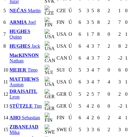
Juraj
5
NEČAS
Martin
CZE
Ú
5
3
5
8
2
1
0
6
ARMIA
Joel
FIN
Ú
6
3
5
8
2
7
0
HUGHES
7
USA
O
6
1
7
8
0
2
1
Quinn
8
HUGHES
Jack
USA
Ú
6
4
3
7
2
8
2
MacKINNON
CAN
Ú
6
4
3
7
2
-2
1
Nathan
10
MEIER
Timo
SUI
Ú
5
3
4
7
0
6
0
MATTHEWS
11
USA
Ú
6
3
4
7
4
3
1
Auston
DRAISAITL
12
GER
Ú
5
2
5
7
0
2
0
Leon
13
STÜTZLE
Tim
GER
Ú
5
4
2
6
0
-2
1
14
AHO
Sebastian
FIN
Ú
6
4
2
6
2
4
1
ZIBANEJAD
15
SWE
Ú
5
3
3
6
2
3
0
Mika