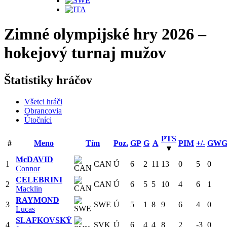
Zimné olympijské hry 2026 –
hokejový turnaj mužov
Štatistiky hráčov
Všetci hráči
Obrancovia
Útočníci
PTS
#
Meno
Tím
Poz.
GP
G
A
PIM
+/-
GW
▾
McDAVID
1
CAN
Ú
6
2
11
13
0
5
0
Connor
CELEBRINI
2
CAN
Ú
6
5
5
10
4
6
1
Macklin
RAYMOND
3
SWE
Ú
5
1
8
9
6
4
0
Lucas
SLAFKOVSKÝ
4
SVK
Ú
6
4
4
8
2
-3
0