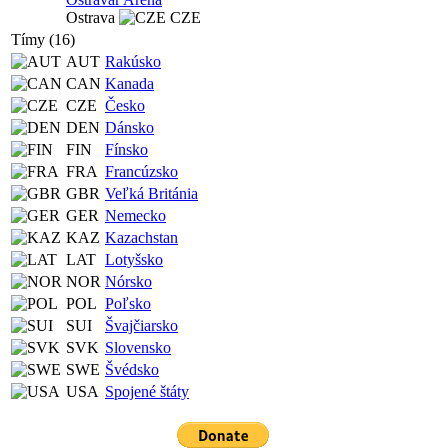
Ostrava
CZE
Tímy (16)
AUT
Rakúsko
CAN
Kanada
CZE
Česko
DEN
Dánsko
FIN
Fínsko
FRA
Francúzsko
GBR
Veľká Británia
GER
Nemecko
KAZ
Kazachstan
LAT
Lotyšsko
NOR
Nórsko
POL
Poľsko
SUI
Švajčiarsko
SVK
Slovensko
SWE
Švédsko
USA
Spojené štáty