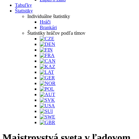
Tabuľky
Štatistiky
Individuálne štatistiky
Hráči
Brankári
Štatistiky hráčov podľa tímov
Majstrovstvá sveta v ľadovom