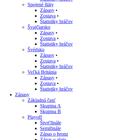
Spojené štáty
Zápasy
•
Zostava
•
Štatistiky hráčov
Švajčiarsko
Zápasy
•
Zostava
•
Štatistiky hráčov
Švédsko
Zápasy
•
Zostava
•
Štatistiky hráčov
Veľká Británia
Zápasy
•
Zostava
•
Štatistiky hráčov
Zápasy
Základná časť
Skupina A
Skupina B
Playoff
Štvrťfinále
Semifinále
Zápas o bronz
Zápas o zlato