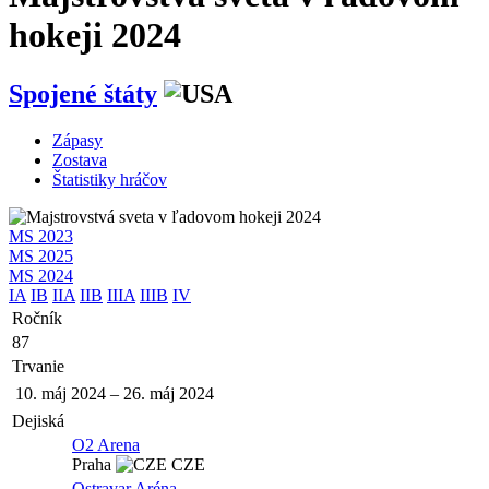
hokeji 2024
Spojené štáty
Zápasy
Zostava
Štatistiky hráčov
MS 2023
MS 2025
MS 2024
IA
IB
IIA
IIB
IIIA
IIIB
IV
Ročník
87
Trvanie
10. máj 2024
–
26. máj 2024
Dejiská
O2 Arena
Praha
CZE
Ostravar Aréna