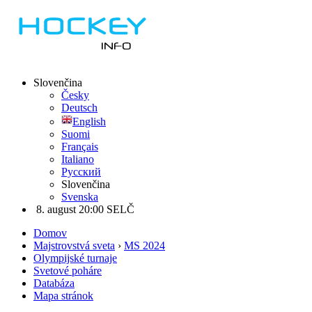
Slovenčina
Česky
Deutsch
English
Suomi
Français
Italiano
Русский
Slovenčina
Svenska
8. august 20:00 SELČ
Domov
Majstrovstvá sveta
›
MS 2024
Olympijské turnaje
Svetové poháre
Databáza
Mapa stránok