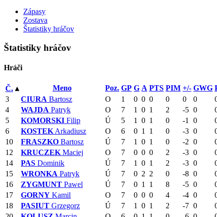
Zápasy
Zostava
Štatistiky hráčov
Štatistiky hráčov
Hráči
Meno
Poz.
GP
G
A
PTS
PIM
+/-
GWG
Č.
▴
3
CIURA
Bartosz
O
1
0
0
0
0
0
0
4
WAJDA
Patryk
O
7
1
0
1
2
-5
0
5
KOMORSKI
Filip
Ú
5
1
0
1
0
-1
0
6
KOSTEK
Arkadiusz
O
6
0
1
1
0
-3
0
10
FRASZKO
Bartosz
Ú
7
1
0
1
0
-2
0
12
KRUCZEK
Maciej
O
7
0
0
0
2
-3
0
14
PAS
Dominik
Ú
7
1
0
1
2
-3
0
15
WRONKA
Patryk
Ú
7
0
2
2
0
-8
0
16
ZYGMUNT
Pawel
Ú
7
0
1
1
8
-5
0
17
GORNY
Kamil
O
7
0
0
0
4
-4
0
18
PASIUT
Grzegorz
Ú
7
1
0
1
2
-7
0
20
KOLUSZ
Marcin
O
6
0
1
1
0
-6
0