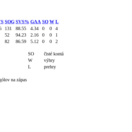
VS
SOG
SVS%
GAA
SO
W
L
6
131
88.55
4.34
0
0
4
52
94.23
2.16
0
0
1
82
86.59
5.12
0
0
2
SO
čisté kontá
W
výhry
L
prehry
gólov na zápas