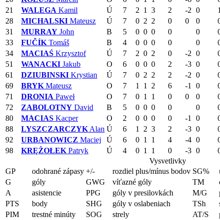
21
WALEGA
Kamil
Ú
7
2
1
3
2
-2
0
28
MICHALSKI
Mateusz
Ú
7
0
2
2
0
0
0
31
MURRAY
John
B
5
0
0
0
0
0
33
FUČÍK
Tomáš
B
4
0
0
0
0
0
34
MACIAŚ
Krzysztof
Ú
7
2
0
2
0
-2
0
51
WANACKI
Jakub
O
6
0
0
0
2
-3
0
61
DZIUBINSKI
Krystian
Ú
7
0
2
2
2
-2
0
69
BRYK
Mateusz
O
7
1
1
2
6
-1
0
71
DRONIA
Paweł
O
7
0
1
1
0
0
0
72
ZABOLOTNY
David
B
5
0
0
0
0
0
80
MACIAS
Kacper
O
2
0
0
0
0
-1
0
88
LYSZCZARCZYK
Alan
Ú
6
1
2
3
2
-3
0
92
URBANOWICZ
Maciej
Ú
6
0
1
1
4
-4
0
98
KRĘŻOŁEK
Patryk
Ú
4
0
1
1
0
-3
0
Vysvetlivky
GP
odohrané zápasy
+/-
rozdiel plus/mínus bodov
SG%
G
góly
GWG
víťazné góly
TM
A
asistencie
PPG
góly v presilovkách
M/G
PTS
body
SHG
góly v oslabeniach
TSh
PIM
trestné minúty
SOG
strely
AT/S