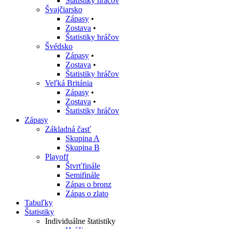
Štatistiky hráčov
Švajčiarsko
Zápasy
•
Zostava
•
Štatistiky hráčov
Švédsko
Zápasy
•
Zostava
•
Štatistiky hráčov
Veľká Británia
Zápasy
•
Zostava
•
Štatistiky hráčov
Zápasy
Základná časť
Skupina A
Skupina B
Playoff
Štvrťfinále
Semifinále
Zápas o bronz
Zápas o zlato
Tabuľky
Štatistiky
Individuálne štatistiky