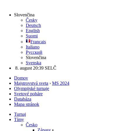
Slovenčina
Česky
Deutsch
English
Suomi
Français
Italiano
Русский
Slovenčina
Svenska
8. august 20:39 SELČ
Domov
Majstrovstvá sveta
›
MS 2024
Olympijské turnaje
Svetové poháre
Databáza
Mapa stránok
Turnaj
Tímy
Česko
Zápasy
•