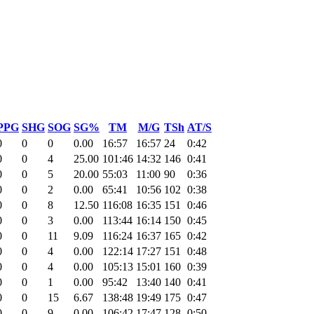
PPG
SHG
SOG
SG%
TM
M/G
TSh
AT/S
0
0
0
0.00
16:57
16:57
24
0:42
0
0
4
25.00
101:46
14:32
146
0:41
0
0
5
20.00
55:03
11:00
90
0:36
0
0
2
0.00
65:41
10:56
102
0:38
0
0
8
12.50
116:08
16:35
151
0:46
0
0
3
0.00
113:44
16:14
150
0:45
0
0
11
9.09
116:24
16:37
165
0:42
0
0
4
0.00
122:14
17:27
151
0:48
0
0
4
0.00
105:13
15:01
160
0:39
0
0
1
0.00
95:42
13:40
140
0:41
0
0
15
6.67
138:48
19:49
175
0:47
0
0
9
0.00
106:42
17:47
128
0:50