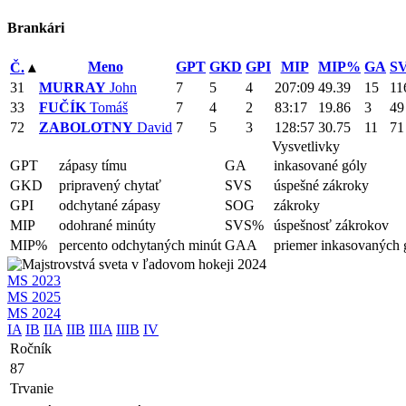
Brankári
Meno
GPT
GKD
GPI
MIP
MIP%
GA
S
Č.
▴
31
MURRAY
John
7
5
4
207:09
49.39
15
11
33
FUČÍK
Tomáš
7
4
2
83:17
19.86
3
49
72
ZABOLOTNY
David
7
5
3
128:57
30.75
11
71
Vysvetlivky
GPT
zápasy tímu
GA
inkasované góly
GKD
pripravený chytať
SVS
úspešné zákroky
GPI
odchytané zápasy
SOG
zákroky
MIP
odohrané minúty
SVS%
úspešnosť zákrokov
MIP%
percento odchytaných minút
GAA
priemer inkasovaných 
MS 2023
MS 2025
MS 2024
IA
IB
IIA
IIB
IIIA
IIIB
IV
Ročník
87
Trvanie