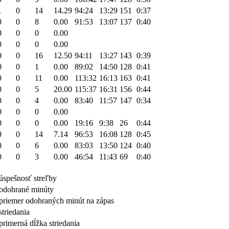
1
0
14
14.29
94:24
13:29
151
0:37
0
0
8
0.00
91:53
13:07
137
0:40
0
0
0
0.00
0
0
0
0.00
0
0
16
12.50
94:11
13:27
143
0:39
0
0
1
0.00
89:02
14:50
128
0:41
0
0
11
0.00
113:32
16:13
163
0:41
0
0
5
20.00
115:37
16:31
156
0:44
0
0
4
0.00
83:40
11:57
147
0:34
0
0
0
0.00
0
0
0
0.00
19:16
9:38
26
0:44
0
0
14
7.14
96:53
16:08
128
0:45
0
0
6
0.00
83:03
13:50
124
0:40
0
0
3
0.00
46:54
11:43
69
0:40
úspešnosť streľby
odohrané minúty
priemer odohraných minút na zápas
striedania
primerná dĺžka striedania