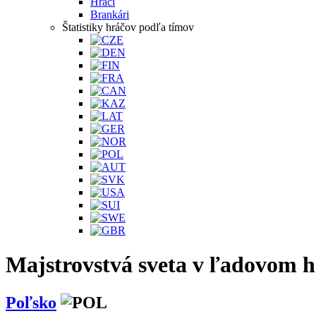
Hráči
Brankári
Štatistiky hráčov podľa tímov
Majstrovstvá sveta v ľadovom h
Poľsko