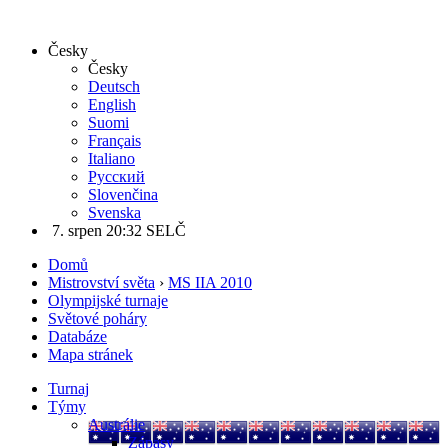
Česky
Česky
Deutsch
English
Suomi
Français
Italiano
Русский
Slovenčina
Svenska
7. srpen 20:32 SELČ
Domů
Mistrovství světa
›
MS IIA 2010
Olympijské turnaje
Světové poháry
Databáze
Mapa stránek
Turnaj
Týmy
Austrálie
Zápasy