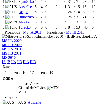
1
Španělsko
5
5
0
0
0
35
:
7
28
15
2
Austrálie
5
4
0
0
1
31
:
15
16
12
3
Belgie
5
3
0
0
2
26
:
18
8
9
4
Bulharsko
5
2
0
0
3
28
:
31
-3
6
5
Mexiko
5
1
0
0
4
17
:
21
-4
3
6
Turecko
5
0
0
0
5
8
:
53
-45
0
Promotion ›
MS IA 2011
Relegation ›
MS III 2011
MS IIA 2009
MS IIB 2009
MS IIA 2011
MS IIB 2011
MS 2010
IA
IB
IIA
IIB
IIIA
IIIB
Dates
11. duben 2010
–
17. duben 2010
Dějiště
Lomas Verdes
Ciudad de México
MEX
Týmy (6)
AUS
Austrálie