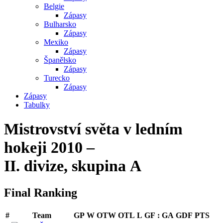
Belgie
Zápasy
Bulharsko
Zápasy
Mexiko
Zápasy
Španělsko
Zápasy
Turecko
Zápasy
Zápasy
Tabulky
Mistrovství světa v ledním
hokeji 2010 –
II. divize, skupina A
Final Ranking
#
Team
GP
W
OTW
OTL
L
GF
:
GA
GDF
PTS